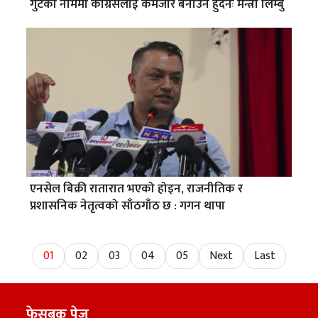
गुटका नाममा कांग्रेसलाई कमजोर बनाउन हुँदैनः मन्त्री लिम्बु
एनसेल बिक्री रातारात भएको होइन, राजनीतिक र
प्रशासनिक नेतृत्वको साँठगाँठ छ : गगन थापा
01
02
03
04
05
Next
Last
फेसबुक पेज