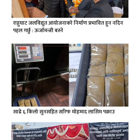
राहुघाट जलविद्युत आयोजनाको निर्माण प्रभावित हुन नदिन
पहल गर्छु : ऊर्जामन्त्री बस्ने
साढे ६ किलो सुनसहित सरिफ मोहम्मद लासिम पक्राउ