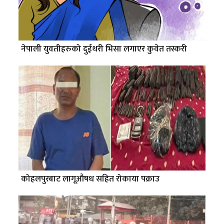
नेपाली युवतीहरुको दुईथरी भिसा लगाएर कुवेत तस्करी
कोहलपुरबाट लागूऔषध सहित रोकाया पक्राउ