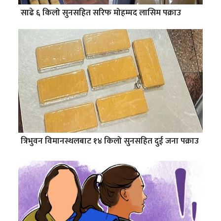
साढे ६ किलो सुनसहित सरिफ मोहम्मद लासिम पक्राउ
त्रिभुवन विमानस्थलबाट १४ किलो सुनसहित दुई जना पक्राउ