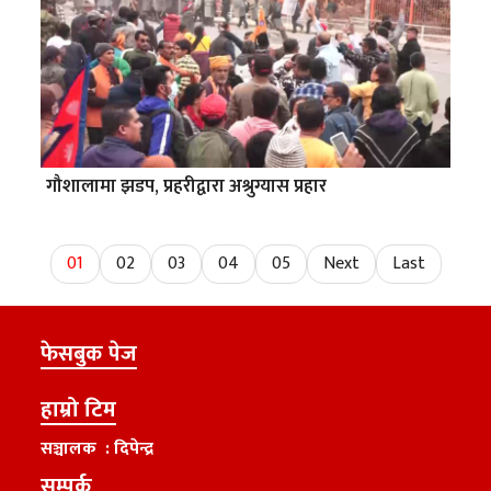
गौशालामा झडप, प्रहरीद्वारा अश्रुग्यास प्रहार
01
02
03
04
05
Next
Last
फेसबुक पेज
हाम्रो टिम
सञ्चालक : दिपेन्द्र
सम्पर्क