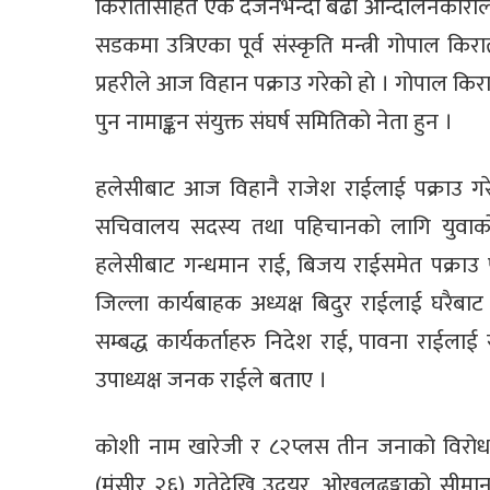
किरातीसहित एक दर्जनभन्दा बढी आन्दोलनकारीलाई
सडकमा उत्रिएका पूर्व संस्कृति मन्त्री गोपाल 
प्रहरीले आज विहान पक्राउ गरेको हाे । गोपाल किर
पुन नामाङ्कन संयुक्त संघर्ष समितिको नेता हुन ।
हलेसीबाट आज विहानै राजेश राईलाई पक्राउ ग
सचिवालय सदस्य तथा पहिचानको लागि युवाको
हलेसीबाट गन्धमान राई, बिजय राईसमेत पक्राउ
जिल्ला कार्यबाहक अध्यक्ष बिदुर राईलाई घरैब
सम्बद्ध कार्यकर्ताहरु निदेश राई, पावना राईलाई
उपाध्यक्ष जनक राईले बताए ।
कोशी नाम खारेजी र ८२प्लस तीन जनाको विरोधमा प
(मंसीर २६) गतेदेखि उदयुर, ओखलढुङ्गाको सीमाना