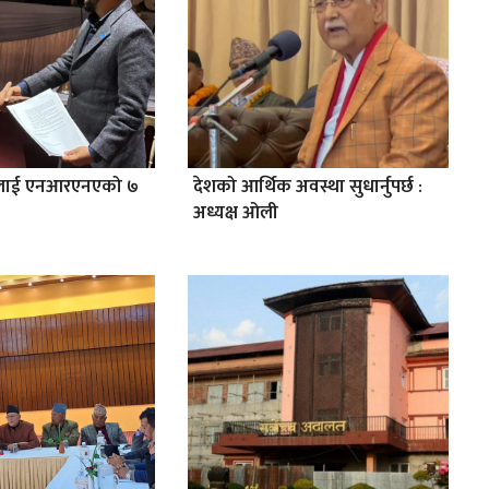
ेलाई एनआरएनएको ७
देशको आर्थिक अवस्था सुधार्नुपर्छ :
अध्यक्ष ओली