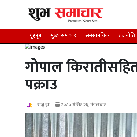
गृहपृष्ठ
मुख्य समाचार
समसामयिक
राजनीति
गोपाल किरातीसहितका
पक्राउ
राजु झा
२०८० मंसिर २६, मंगलवार