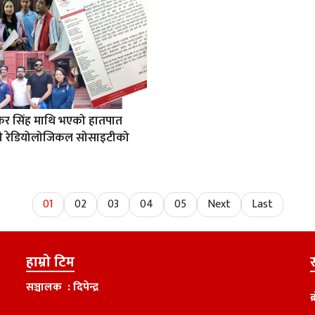
राफर सिंह माथि भएको हातपात
रती रेडियोलोजिकल सोसाइटीको
01
02
03
04
05
Next
Last
हाम्रो टिम
स
सञ्चालक : दिपेन्द्र
ब