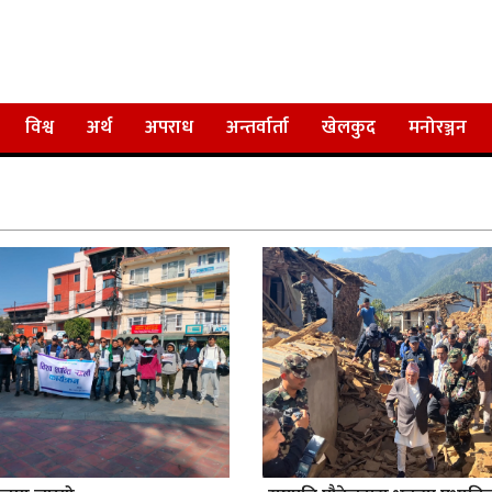
विश्व
अर्थ
अपराध
अन्तर्वार्ता
खेलकुद
मनोरञ्जन