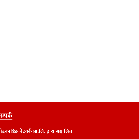
म्पर्क
्रोडकाष्टिङ नेटवर्क प्रा.लि. द्वारा सञ्चालित