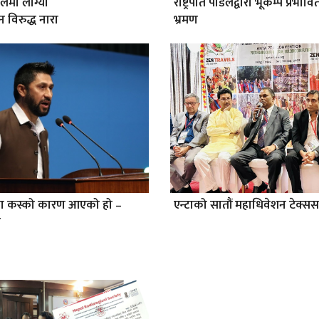
लमा लाग्यो
राष्ट्रपति पौडेलद्वारा भूकम्प प्रभावित 
 विरुद्ध नारा
भ्रमण
था कस्को कारण आएको हो –
एन्टाको सातौं महाधिवेशन टेक्ससम
े