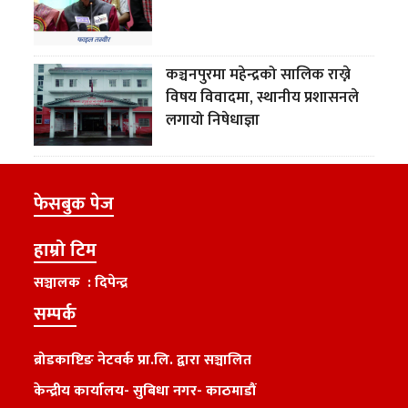
कञ्चनपुरमा महेन्द्रको सालिक राख्ने
विषय विवादमा, स्थानीय प्रशासनले
लगायो निषेधाज्ञा
फेसबुक पेज
हाम्रो टिम
सञ्चालक : दिपेन्द्र
सम्पर्क
ब्रोडकाष्टिङ नेटवर्क प्रा.लि. द्वारा सञ्चालित
केन्द्रीय कार्यालय
-
सुबिधा नगर- काठमाडौं