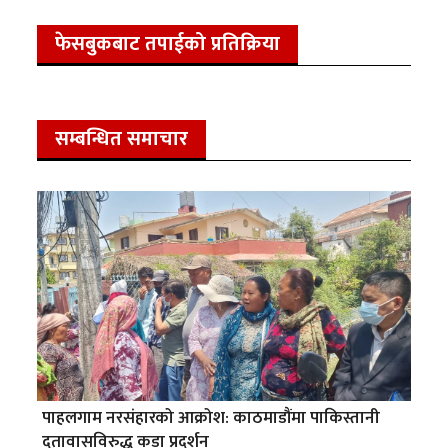
फेसबुकबाट तपाईको प्रतिक्रिया
सम्बन्धित समाचार
पाहलगाम नरसंहारको आक्रोश: काठमाडौंमा पाकिस्तानी
दूतावासविरुद्ध कडा प्रदर्शन