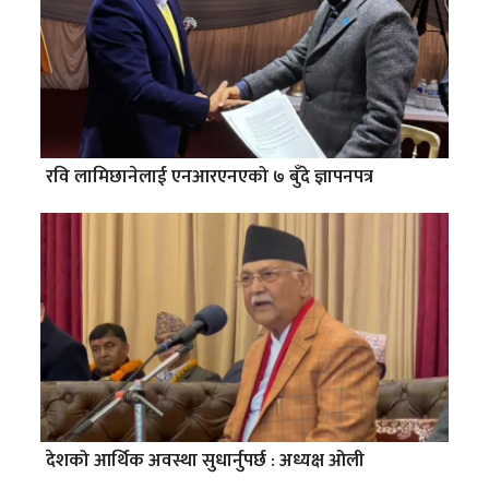
रवि लामिछानेलाई एनआरएनएको ७ बुँदे ज्ञापनपत्र
देशको आर्थिक अवस्था सुधार्नुपर्छ : अध्यक्ष ओली