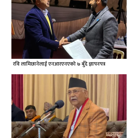
रवि लामिछानेलाई एनआरएनएको ७ बुँदे ज्ञापनपत्र