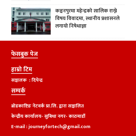
कञ्चनपुरमा महेन्द्रको सालिक राख्ने
विषय विवादमा, स्थानीय प्रशासनले
लगायो निषेधाज्ञा
फेसबुक पेज
हाम्रो टिम
सञ्चालक : दिपेन्द्र
सम्पर्क
ब्रोडकाष्टिङ नेटवर्क प्रा.लि. द्वारा सञ्चालित
केन्द्रीय कार्यालय
-
सुबिधा नगर- काठमाडौं
E-mail :
journeyfortech@gmail.com