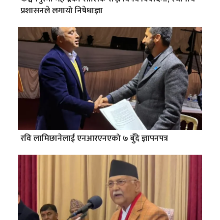
प्रशासनले लगायो निषेधाज्ञा
रवि लामिछानेलाई एनआरएनएको ७ बुँदे ज्ञापनपत्र