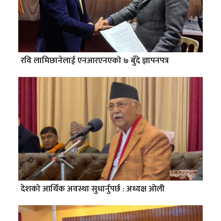
रवि लामिछानेलाई एनआरएनएको ७ बुँदे ज्ञापनपत्र
देशको आर्थिक अवस्था सुधार्नुपर्छ : अध्यक्ष ओली