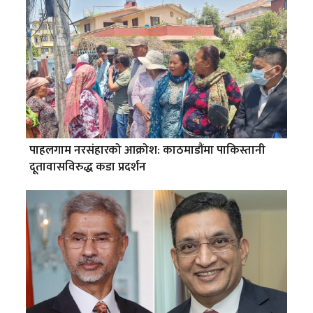
पाहलगाम नरसंहारको आक्रोश: काठमाडौंमा पाकिस्तानी
दूतावासविरुद्ध कडा प्रदर्शन