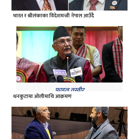
भारत र श्रीलंकाका विदेशमन्त्री नेपाल आउँदै
धनकुटामा ओलीमाथि आक्रमण