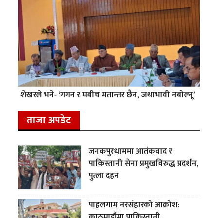
शेखरले भने- ‘गगन र मबीच मतान्तर छैन, जथाभावी नबोल्नू’
ताजा अपडेट
जनकपुरधाममा आतंकवाद र
पाकिस्तानी सेना प्रमुखविरुद्ध प्रदर्शन,
पुत्ला दहन
पाहलगाम नरसंहारको आक्रोश:
काठमाडौंमा पाकिस्तानी