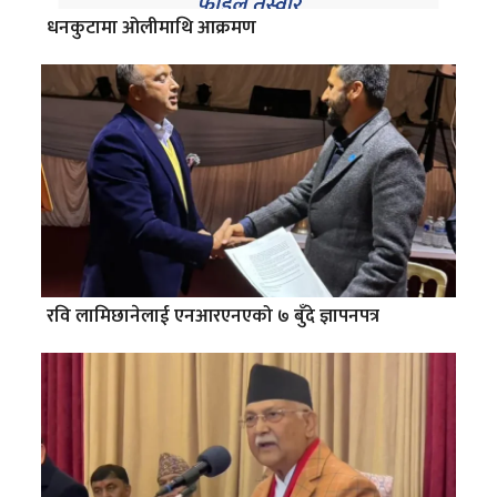
धनकुटामा ओलीमाथि आक्रमण
रवि लामिछानेलाई एनआरएनएको ७ बुँदे ज्ञापनपत्र