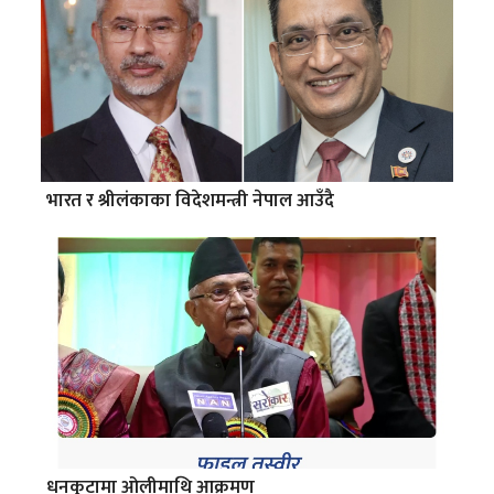
भारत र श्रीलंकाका विदेशमन्त्री नेपाल आउँदै
धनकुटामा ओलीमाथि आक्रमण