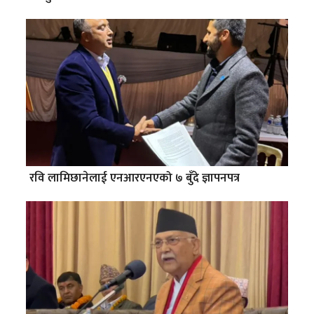
रवि लामिछानेलाई एनआरएनएको ७ बुँदे ज्ञापनपत्र