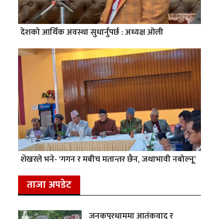
देशको आर्थिक अवस्था सुधार्नुपर्छ : अध्यक्ष ओली
शेखरले भने- ‘गगन र मबीच मतान्तर छैन, जथाभावी नबोल्नू’
ताजा अपडेट
जनकपुरधाममा आतंकवाद र