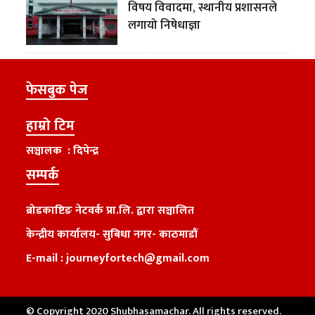
विषय विवादमा, स्थानीय प्रशासनले
लगायो निषेधाज्ञा
फेसबुक पेज
हाम्रो टिम
सञ्चालक : दिपेन्द्र
सम्पर्क
ब्रोडकाष्टिङ नेटवर्क प्रा.लि. द्वारा सञ्चालित
केन्द्रीय कार्यालय
-
सुबिधा नगर- काठमाडौं
E-mail :
journeyfortech@gmail.com
© Copyright 2020 Shubhasamachar. All rights reserved.