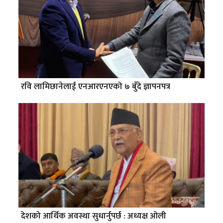
रवि लामिछानेलाई एनआरएनएको ७ बुँदे ज्ञापनपत्र
देशको आर्थिक अवस्था सुधार्नुपर्छ : अध्यक्ष ओली