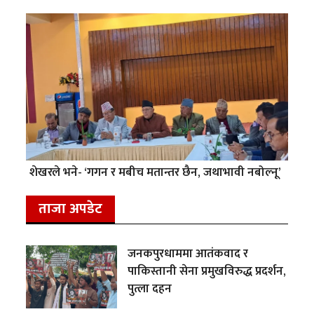
शेखरले भने- ‘गगन र मबीच मतान्तर छैन, जथाभावी नबोल्नू’
ताजा अपडेट
जनकपुरधाममा आतंकवाद र
पाकिस्तानी सेना प्रमुखविरुद्ध प्रदर्शन,
पुत्ला दहन