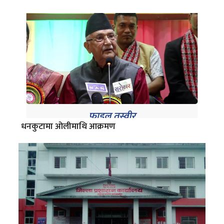
धनकुटामा ओलीमाथि आक्रमण