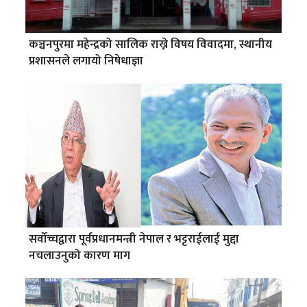
कञ्चनपुरमा महेन्द्रको सालिक राख्ने विषय विवादमा, स्थानीय
प्रशासनले लगायो निषेधाज्ञा
सर्वोच्चद्वारा पूर्वप्रधानमन्त्री नेपाल र भट्टराईलाई मुद्दा
नचलाउनुको कारण माग