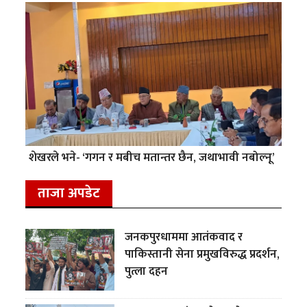
शेखरले भने- ‘गगन र मबीच मतान्तर छैन, जथाभावी नबोल्नू’
ताजा अपडेट
जनकपुरधाममा आतंकवाद र
पाकिस्तानी सेना प्रमुखविरुद्ध प्रदर्शन,
पुत्ला दहन