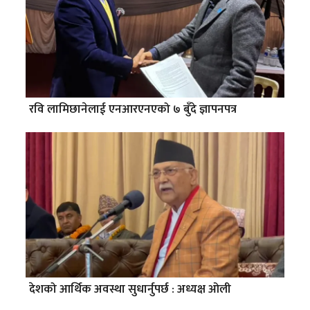
रवि लामिछानेलाई एनआरएनएको ७ बुँदे ज्ञापनपत्र
देशको आर्थिक अवस्था सुधार्नुपर्छ : अध्यक्ष ओली