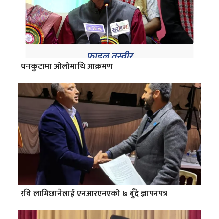
धनकुटामा ओलीमाथि आक्रमण
रवि लामिछानेलाई एनआरएनएको ७ बुँदे ज्ञापनपत्र