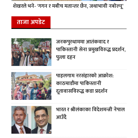
शेखरले भने- ‘गगन र मबीच मतान्तर छैन, जथाभावी नबोल्नू’
ताजा अपडेट
जनकपुरधाममा आतंकवाद र
पाकिस्तानी सेना प्रमुखविरुद्ध प्रदर्शन,
पुत्ला दहन
पाहलगाम नरसंहारको आक्रोश:
काठमाडौंमा पाकिस्तानी
दूतावासविरुद्ध कडा प्रदर्शन
भारत र श्रीलंकाका विदेशमन्त्री नेपाल
आउँदै