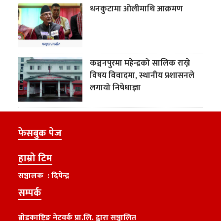
धनकुटामा ओलीमाथि आक्रमण
कञ्चनपुरमा महेन्द्रको सालिक राख्ने
विषय विवादमा, स्थानीय प्रशासनले
लगायो निषेधाज्ञा
फेसबुक पेज
हाम्रो टिम
सञ्चालक : दिपेन्द्र
सम्पर्क
ब्रोडकाष्टिङ नेटवर्क प्रा.लि. द्वारा सञ्चालित