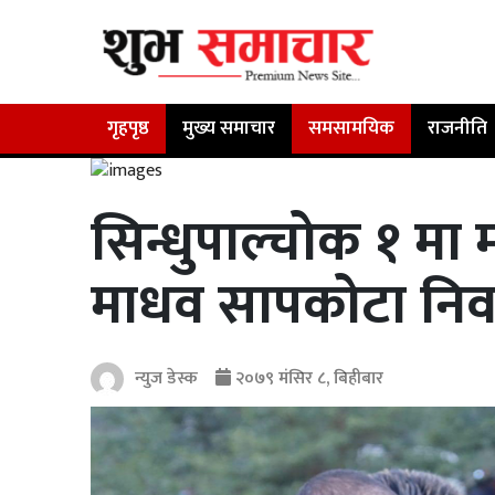
गृहपृष्ठ
मुख्य समाचार
समसामयिक
राजनीति
सिन्धुपाल्चोक १ मा 
माधव सापकोटा निर्
न्युज डेस्क
२०७९ मंसिर ८, बिहीबार