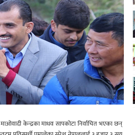
र माओवादी केन्द्रका माधव सापकोटा निर्वाचित भएका छन्
तटम प्रतिस्पर्धी एमालेका सरेश नेपाललाई ३ हजार ३ सय