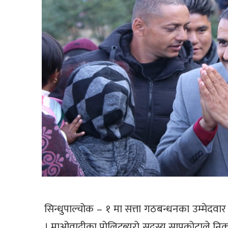
सिन्धुपाल्चोक – १ मा सत्ता गठबन्धनका उम्मेदवा
। माओवादीका पोलिटब्युरो सदस्य सापकोटाले निक