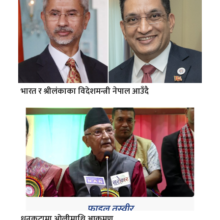
भारत र श्रीलंकाका विदेशमन्त्री नेपाल आउँदै
धनकुटामा ओलीमाथि आक्रमण