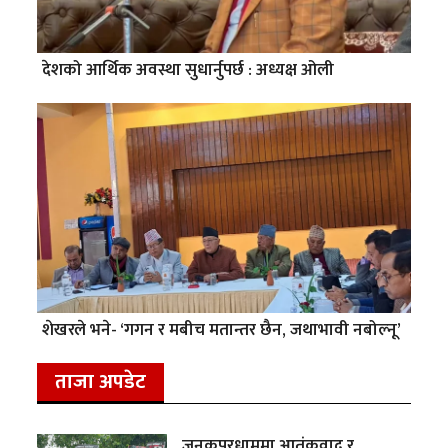
देशको आर्थिक अवस्था सुधार्नुपर्छ : अध्यक्ष ओली
शेखरले भने- ‘गगन र मबीच मतान्तर छैन, जथाभावी नबोल्नू’
ताजा अपडेट
जनकपुरधाममा आतंकवाद र