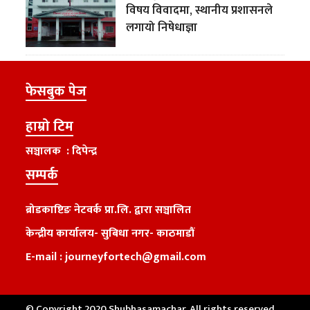
विषय विवादमा, स्थानीय प्रशासनले
लगायो निषेधाज्ञा
फेसबुक पेज
हाम्रो टिम
सञ्चालक : दिपेन्द्र
सम्पर्क
ब्रोडकाष्टिङ नेटवर्क प्रा.लि. द्वारा सञ्चालित
केन्द्रीय कार्यालय
-
सुबिधा नगर- काठमाडौं
E-mail :
journeyfortech@gmail.com
© Copyright 2020 Shubhasamachar. All rights reserved.