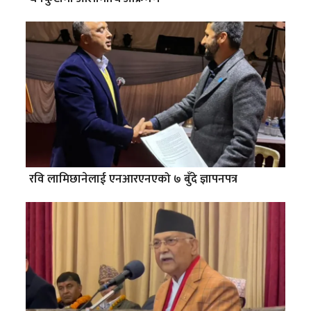
रवि लामिछानेलाई एनआरएनएको ७ बुँदे ज्ञापनपत्र