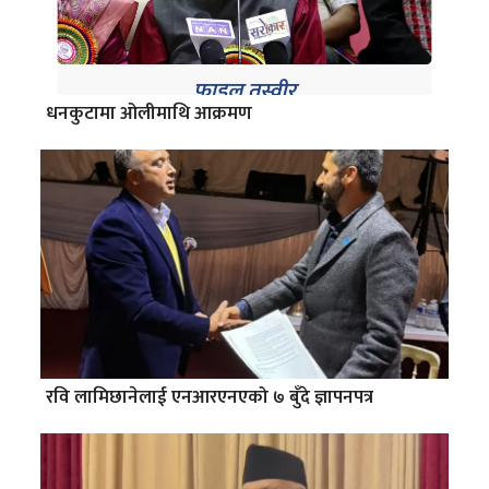
धनकुटामा ओलीमाथि आक्रमण
रवि लामिछानेलाई एनआरएनएको ७ बुँदे ज्ञापनपत्र