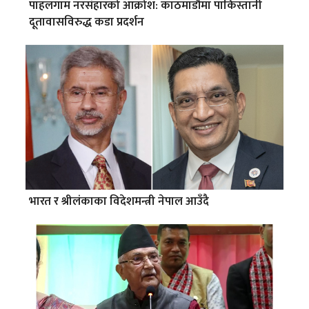
पाहलगाम नरसंहारको आक्रोश: काठमाडौंमा पाकिस्तानी
दूतावासविरुद्ध कडा प्रदर्शन
भारत र श्रीलंकाका विदेशमन्त्री नेपाल आउँदै