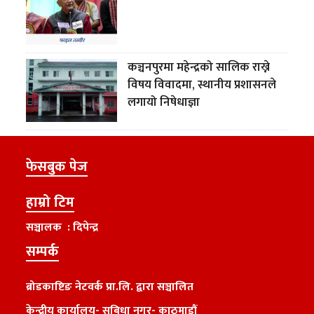
कञ्चनपुरमा महेन्द्रको सालिक राख्ने
विषय विवादमा, स्थानीय प्रशासनले
लगायो निषेधाज्ञा
फेसबुक पेज
हाम्रो टिम
सञ्चालक : दिपेन्द्र
सम्पर्क
ब्रोडकाष्टिङ नेटवर्क प्रा.लि. द्वारा सञ्चालित
केन्द्रीय कार्यालय
-
सुबिधा नगर- काठमाडौं