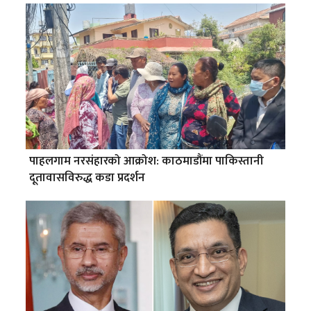
पाहलगाम नरसंहारको आक्रोश: काठमाडौंमा पाकिस्तानी
दूतावासविरुद्ध कडा प्रदर्शन