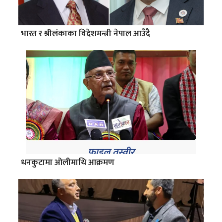
भारत र श्रीलंकाका विदेशमन्त्री नेपाल आउँदै
धनकुटामा ओलीमाथि आक्रमण