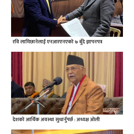
रवि लामिछानेलाई एनआरएनएको ७ बुँदे ज्ञापनपत्र
देशको आर्थिक अवस्था सुधार्नुपर्छ : अध्यक्ष ओली