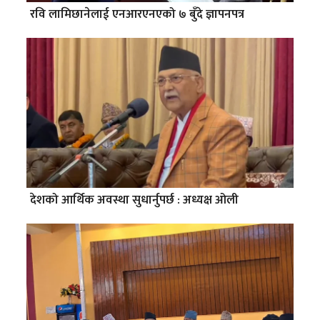
रवि लामिछानेलाई एनआरएनएको ७ बुँदे ज्ञापनपत्र
देशको आर्थिक अवस्था सुधार्नुपर्छ : अध्यक्ष ओली