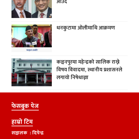
आउँदै
धनकुटामा ओलीमाथि आक्रमण
कञ्चनपुरमा महेन्द्रको सालिक राख्ने
विषय विवादमा, स्थानीय प्रशासनले
लगायो निषेधाज्ञा
फेसबुक पेज
हाम्रो टिम
सञ्चालक : दिपेन्द्र