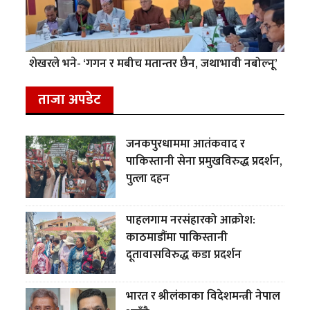
शेखरले भने- ‘गगन र मबीच मतान्तर छैन, जथाभावी नबोल्नू’
ताजा अपडेट
जनकपुरधाममा आतंकवाद र
पाकिस्तानी सेना प्रमुखविरुद्ध प्रदर्शन,
पुत्ला दहन
पाहलगाम नरसंहारको आक्रोश:
काठमाडौंमा पाकिस्तानी
दूतावासविरुद्ध कडा प्रदर्शन
भारत र श्रीलंकाका विदेशमन्त्री नेपाल