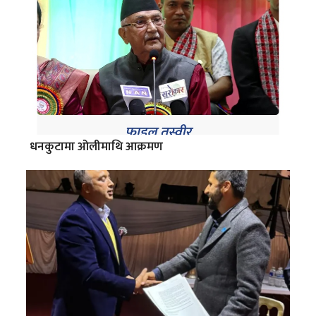
धनकुटामा ओलीमाथि आक्रमण