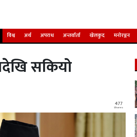
विश्व
अर्थ
अपराध
अन्तर्वार्ता
खेलकुद
मनोरञ्जन
जदेखि सकियो
ल
477
Shares