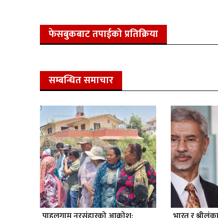
फेसबुकबाट तपाईको प्रतिक्रिया
सम्बन्धित समाचार
पाहलगाम नरसंहारको आक्रोश:
भारत र श्रीलंक