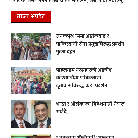
शेखरले भने- ‘गगन र मबीच मतान्तर छैन, जथाभावी नबोल्नू’
ताजा अपडेट
जनकपुरधाममा आतंकवाद र
पाकिस्तानी सेना प्रमुखविरुद्ध प्रदर्शन,
पुत्ला दहन
पाहलगाम नरसंहारको आक्रोश:
काठमाडौंमा पाकिस्तानी
दूतावासविरुद्ध कडा प्रदर्शन
भारत र श्रीलंकाका विदेशमन्त्री नेपाल
आउँदै
धनकुटामा ओलीमाथि आक्रमण