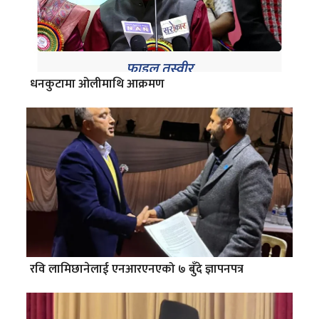
धनकुटामा ओलीमाथि आक्रमण
रवि लामिछानेलाई एनआरएनएको ७ बुँदे ज्ञापनपत्र