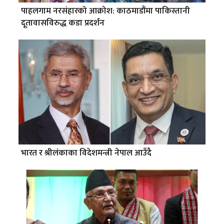
पाहलगाम नरसंहारको आक्रोश: काठमाडौंमा पाकिस्तानी
दूतावासविरुद्ध कडा प्रदर्शन
भारत र श्रीलंकाका विदेशमन्त्री नेपाल आउँदै