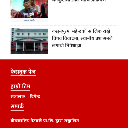
कञ्चनपुरमा महेन्द्रको सालिक राख्ने
विषय विवादमा, स्थानीय प्रशासनले
लगायो निषेधाज्ञा
फेसबुक पेज
हाम्रो टिम
सञ्चालक : दिपेन्द्र
सम्पर्क
ब्रोडकाष्टिङ नेटवर्क प्रा.लि. द्वारा सञ्चालित