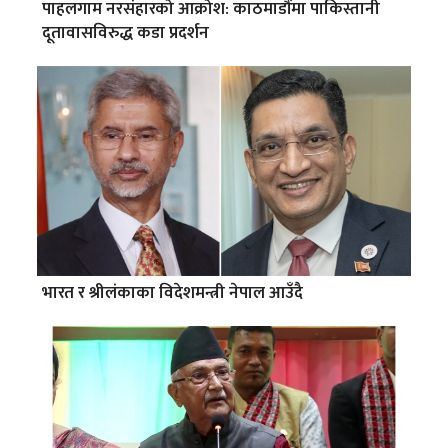
पाहलगाम नरसंहारको आक्रोश: काठमाडौंमा पाकिस्तानी
दूतावासविरुद्ध कडा प्रदर्शन
भारत र श्रीलंकाका विदेशमन्त्री नेपाल आउँदै