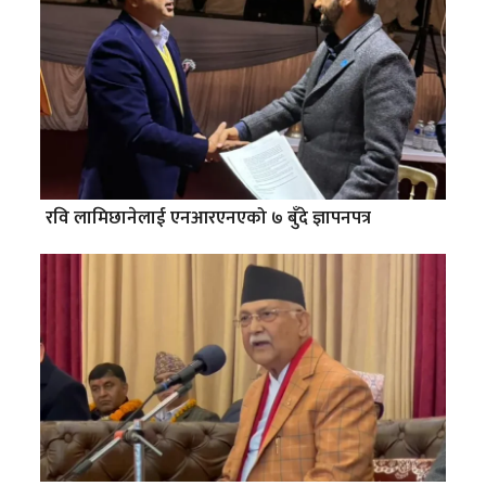
रवि लामिछानेलाई एनआरएनएको ७ बुँदे ज्ञापनपत्र