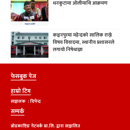
धनकुटामा ओलीमाथि आक्रमण
कञ्चनपुरमा महेन्द्रको सालिक राख्ने
विषय विवादमा, स्थानीय प्रशासनले
लगायो निषेधाज्ञा
फेसबुक पेज
हाम्रो टिम
सञ्चालक : दिपेन्द्र
सम्पर्क
ब्रोडकाष्टिङ नेटवर्क प्रा.लि. द्वारा सञ्चालित