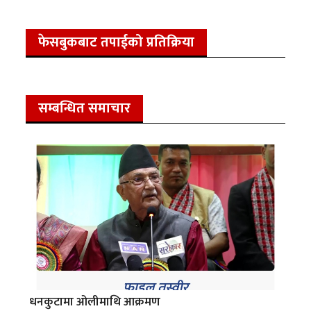
फेसबुकबाट तपाईको प्रतिक्रिया
सम्बन्धित समाचार
धनकुटामा ओलीमाथि आक्रमण