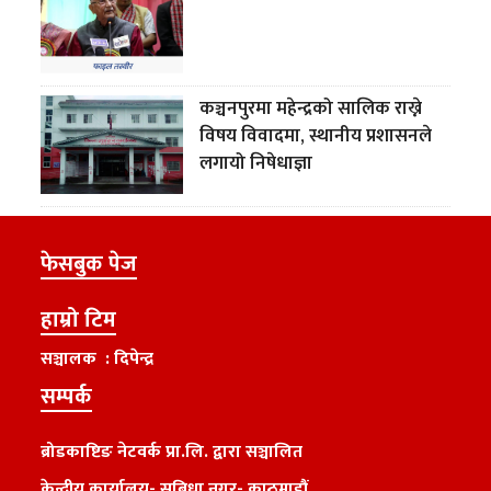
कञ्चनपुरमा महेन्द्रको सालिक राख्ने
विषय विवादमा, स्थानीय प्रशासनले
लगायो निषेधाज्ञा
फेसबुक पेज
हाम्रो टिम
सञ्चालक : दिपेन्द्र
सम्पर्क
ब्रोडकाष्टिङ नेटवर्क प्रा.लि. द्वारा सञ्चालित
केन्द्रीय कार्यालय
-
सुबिधा नगर- काठमाडौं