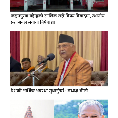
कञ्चनपुरमा महेन्द्रको सालिक राख्ने विषय विवादमा, स्थानीय
प्रशासनले लगायो निषेधाज्ञा
देशको आर्थिक अवस्था सुधार्नुपर्छ : अध्यक्ष ओली