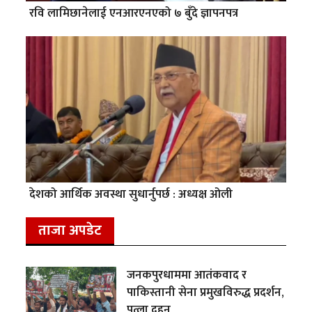
रवि लामिछानेलाई एनआरएनएको ७ बुँदे ज्ञापनपत्र
देशको आर्थिक अवस्था सुधार्नुपर्छ : अध्यक्ष ओली
ताजा अपडेट
जनकपुरधाममा आतंकवाद र
पाकिस्तानी सेना प्रमुखविरुद्ध प्रदर्शन,
पुत्ला दहन