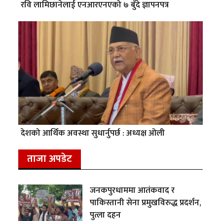
रवि लामिछानेलाई एनआरएनएको ७ बुँदे ज्ञापनपत्र
देशको आर्थिक अवस्था सुधार्नुपर्छ : अध्यक्ष ओली
ताजा अपडेट
जनकपुरधाममा आतंकवाद र
पाकिस्तानी सेना प्रमुखविरुद्ध प्रदर्शन,
पुत्ला दहन