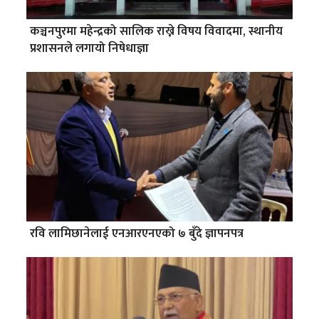
कञ्चनपुरमा महेन्द्रको सालिक राख्ने विषय विवादमा, स्थानीय
प्रशासनले लगायो निषेधाज्ञा
रवि लामिछानेलाई एनआरएनएको ७ बुँदे ज्ञापनपत्र