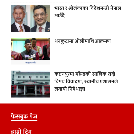
भारत र श्रीलंकाका विदेशमन्त्री नेपाल
आउँदै
धनकुटामा ओलीमाथि आक्रमण
कञ्चनपुरमा महेन्द्रको सालिक राख्ने
विषय विवादमा, स्थानीय प्रशासनले
लगायो निषेधाज्ञा
फेसबुक पेज
हाम्रो टिम