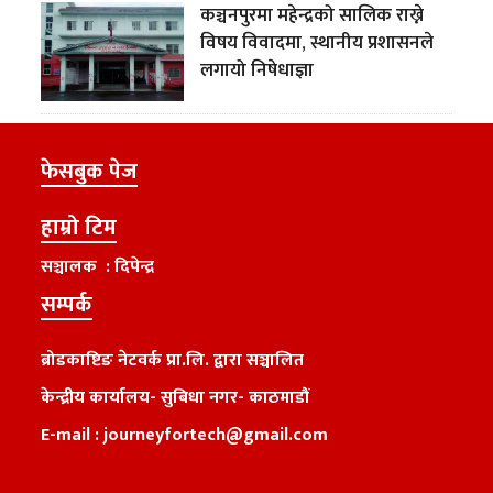
कञ्चनपुरमा महेन्द्रको सालिक राख्ने
विषय विवादमा, स्थानीय प्रशासनले
लगायो निषेधाज्ञा
फेसबुक पेज
हाम्रो टिम
सञ्चालक : दिपेन्द्र
सम्पर्क
ब्रोडकाष्टिङ नेटवर्क प्रा.लि. द्वारा सञ्चालित
केन्द्रीय कार्यालय
-
सुबिधा नगर- काठमाडौं
E-mail :
journeyfortech@gmail.com