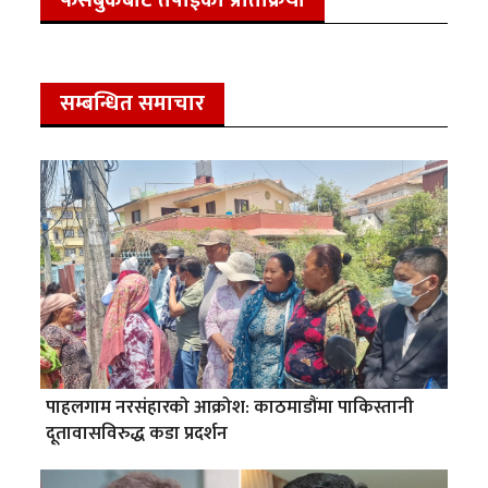
फेसबुकबाट तपाईको प्रतिक्रिया
सम्बन्धित समाचार
पाहलगाम नरसंहारको आक्रोश: काठमाडौंमा पाकिस्तानी
दूतावासविरुद्ध कडा प्रदर्शन