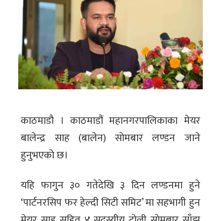
काठमाडौ । काठमाडौं महानगरपालिकाका मेयर
बालेन्द्र साह (बालेन) साेमबार लण्डन जाने
हुनुभएकाे छ।
यहि फागुन ३० गतेदेखि ३ दिन लण्डनमा हुने
‘पार्टनरसिप फर हेल्दी सिटी समिट’ मा सहभागी हुन
मेयर साह सहित ४ सदस्यीय टोली साेमबार साँझ