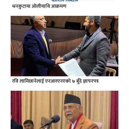
धनकुटामा ओलीमाथि आक्रमण
रवि लामिछानेलाई एनआरएनएको ७ बुँदे ज्ञापनपत्र