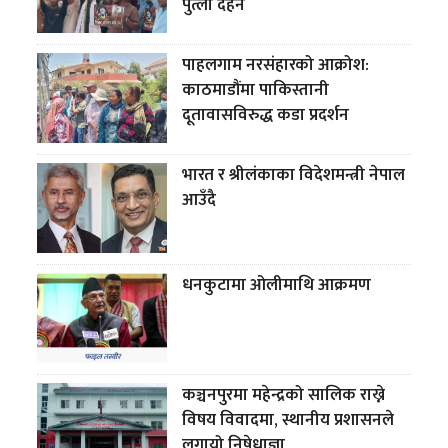
पुत्ला दहन
पाहलगाम नरसंहारको आक्रोश:
काठमाडौंमा पाकिस्तानी
दूतावासविरुद्ध कडा प्रदर्शन
भारत र श्रीलंकाका विदेशमन्त्री नेपाल
आउँदै
धनकुटामा ओलीमाथि आक्रमण
कञ्चनपुरमा महेन्द्रको सालिक राख्ने
विषय विवादमा, स्थानीय प्रशासनले
लगायो निषेधाज्ञा