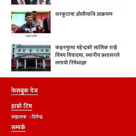
धनकुटामा ओलीमाथि आक्रमण
कञ्चनपुरमा महेन्द्रको सालिक राख्ने
विषय विवादमा, स्थानीय प्रशासनले
लगायो निषेधाज्ञा
फेसबुक पेज
हाम्रो टिम
सञ्चालक : दिपेन्द्र
सम्पर्क