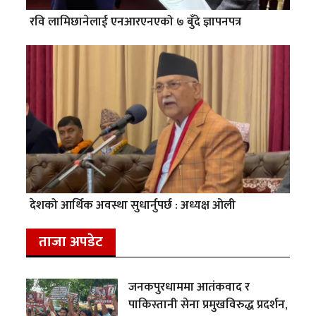
रवि लामिछानेलाई एनआरएनएको ७ बुँदे ज्ञापनपत्र
देशको आर्थिक अवस्था सुधार्नुपर्छ : अध्यक्ष ओली
ताजा अपडेट
जनकपुरधाममा आतंकवाद र
पाकिस्तानी सेना प्रमुखविरुद्ध प्रदर्शन,