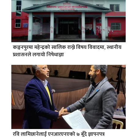
कञ्चनपुरमा महेन्द्रको सालिक राख्ने विषय विवादमा, स्थानीय
प्रशासनले लगायो निषेधाज्ञा
रवि लामिछानेलाई एनआरएनएको ७ बुँदे ज्ञापनपत्र