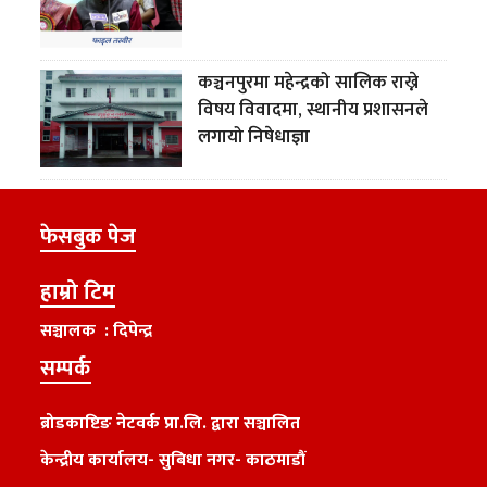
कञ्चनपुरमा महेन्द्रको सालिक राख्ने
विषय विवादमा, स्थानीय प्रशासनले
लगायो निषेधाज्ञा
फेसबुक पेज
हाम्रो टिम
सञ्चालक : दिपेन्द्र
सम्पर्क
ब्रोडकाष्टिङ नेटवर्क प्रा.लि. द्वारा सञ्चालित
केन्द्रीय कार्यालय
-
सुबिधा नगर- काठमाडौं