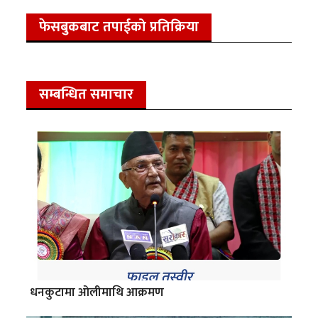
फेसबुकबाट तपाईको प्रतिक्रिया
सम्बन्धित समाचार
धनकुटामा ओलीमाथि आक्रमण