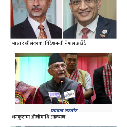
भारत र श्रीलंकाका विदेशमन्त्री नेपाल आउँदै
धनकुटामा ओलीमाथि आक्रमण