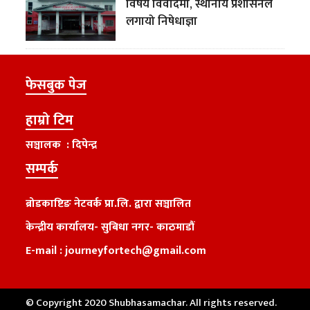
विषय विवादमा, स्थानीय प्रशासनले
लगायो निषेधाज्ञा
फेसबुक पेज
हाम्रो टिम
सञ्चालक : दिपेन्द्र
सम्पर्क
ब्रोडकाष्टिङ नेटवर्क प्रा.लि. द्वारा सञ्चालित
केन्द्रीय कार्यालय
-
सुबिधा नगर- काठमाडौं
E-mail :
journeyfortech@gmail.com
© Copyright 2020 Shubhasamachar. All rights reserved.