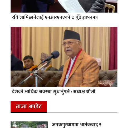
रवि लामिछानेलाई एनआरएनएको ७ बुँदे ज्ञापनपत्र
देशको आर्थिक अवस्था सुधार्नुपर्छ : अध्यक्ष ओली
ताजा अपडेट
जनकपुरधाममा आतंकवाद र