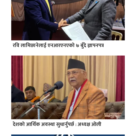
रवि लामिछानेलाई एनआरएनएको ७ बुँदे ज्ञापनपत्र
देशको आर्थिक अवस्था सुधार्नुपर्छ : अध्यक्ष ओली