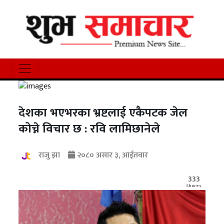
देशका भएभरका भ्रष्टलाई एकैपटक जेल
कोच्ने विचार छ : रवि लामिछानेले
राजु झा
२०८० असार ३, आईतवार
333
Shares