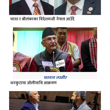
भारत र श्रीलंकाका विदेशमन्त्री नेपाल आउँदै
धनकुटामा ओलीमाथि आक्रमण