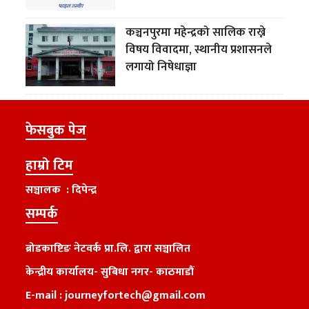
कञ्चनपुरमा महेन्द्रको सालिक राख्ने
विषय विवादमा, स्थानीय प्रशासनले
लगायो निषेधाज्ञा
फेसबुक पेज
हाम्रो टिम
सञ्चालक : दिपेन्द्र
सम्पर्क
ब्रोडकाष्टिङ नेटवर्क प्रा.लि. द्वारा सञ्चालित
केन्द्रीय कार्यालय
-
सुबिधा नगर- काठमाडौं
E-mail :
journeyfortech@gmail.com