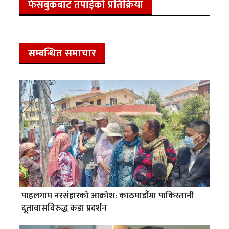
फेसबुकबाट तपाईको प्रतिक्रिया
सम्बन्धित समाचार
पाहलगाम नरसंहारको आक्रोश: काठमाडौंमा पाकिस्तानी
दूतावासविरुद्ध कडा प्रदर्शन