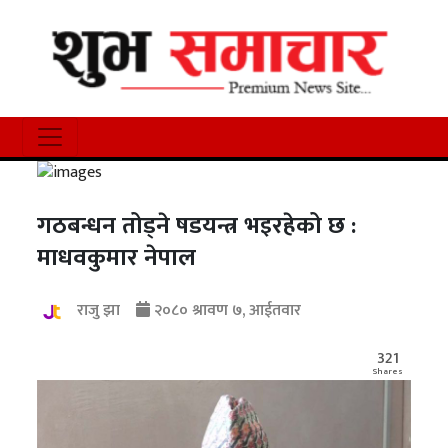
गठबन्धन तोड्ने षडयन्त्र भइरहेको छ :
माधवकुमार नेपाल
राजु झा
२०८० श्रावण ७, आईतवार
321
Shares