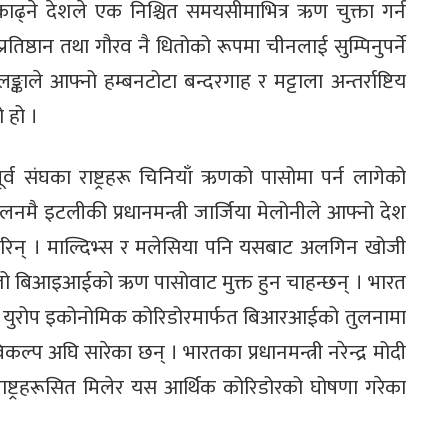
ाढ्ने देशले एक निश्चित समयसीमाभित्र ऋण चुक्ता गर्न
रतिष्ठान तथा गौरव नै धितोको रूपमा चीनलाई सुम्पिनुपर्ने
ाले आफ्नो हम्बनटोटा बन्दरगाह र मट्टाला अन्तर्राष्टिय
ो हो ।
व संघका राष्ट्रहरू चिनियाँ ऋणको पासोमा पर्न लागेको
मै इटलीकी प्रधानमन्त्री जार्जिया मेलोनीले आफ्नो देश
् । माल्दिभ्स र मलेसिया पनि यसबाट अलगिन खोजी
न् जो बिआइआईको ऋण पासोवाट मुक्त हुन चाहन्छन् । भारत
र्व युरोप इकोनोमिक कोरिडोरमार्फत बिआरआईको तुलनामा
ल्प अघि सारेका छन् । भारतका प्रधानमन्त्री नरेन्द्र मोदी
 राष्ट्रहरूसित मिलेर यस आर्थिक कोरिडोरको घोषणा गरेका