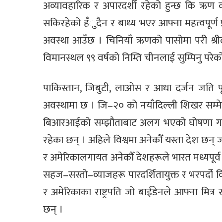
अव्यावहारिक र अपारदर्शी रहेको हुन्छ कि ऋण क
सकिरहेको हँुदैन र बाध्य भएर आफ्ना महत्वपूर्ण प्
अवस्था आउँछ । चिनियाँ ऋणको पासोमा परी श्रीलङ्क
विमानस्थल ९९ वर्षको निम्ति चीनलाई सुम्पिनु परेक
पाकिस्तान, जिबुटी, लाओस र आधा दर्जन जति पूर्
अवस्थामा छ । जि–२० को नयाँदिल्ली शिखर सम्मेलन
बिआरआईको सम्झौताबाट अलग भएको घोषणा गरिन
रहेका छन् । अहिले विश्वमा अनेकौँ यस्ता देश छ
र अमेरिकालगायत अनेकौँ देशहरूले भारत मध्यपू
सहज–सस्तो–व्याजहरू पारदर्शितायुक्त र भरपर्दो विक
र अमेरिकाका राष्ट्रपति जो बाईडेनले आफ्ना मित्र
छन् ।