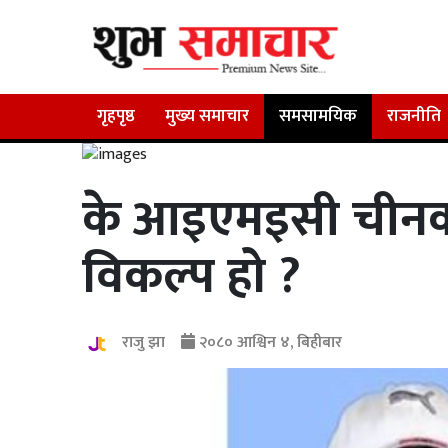
गृहपृष्ठ
मुख्य समाचार
समसामयिक
राजनीति
के आइएमइसी चीन
विकल्प हो ?
राजु झा
२०८० आश्विन ४, बिहीबार