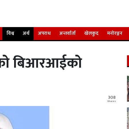
विश्व
अर्थ
अपराध
अन्तर्वार्ता
खेलकुद
मनोरञ्जन
को बिआरआईको
308
Shares