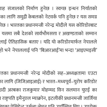
ाह संजालको निर्माण हुनेछ । स्वच्छ इन्धन निर्यातको
्माणका लागि समुद्री केबलको नेटवर्क पनि हुनेछ र यस समग्र
ुनेछ । भारतका प्रधानमन्त्री नरेन्द्र मोदीले यस कोरिडोरबाट
र यसमा सबै देशको सार्वभौमसत्ता र अखण्डताको सम्मान
 यसलाई ऐतिहासिक बताए । यदि यो करिडोरमार्फत नेपालले
ाउने हो भने नेपाललाई पनि ‘बिआरआई’मा भन्दा ‘आइएमइसी’
तका प्रधानमन्त्री नरेन्द्र मोदीको सह–अध्यक्षतामा एउटा
नीका लागि (जिजिआइआई) र भारत–मध्यपूर्व–युरोप करिडोर
ाउदी अरबका राजकुमार मोहम्मद विन सलमान युएई का
ाष्ट्रपति इमैनुएल म्याक्रोन, इटलीकी प्रधानमन्त्री जार्जिया
का प्रेसिडेन्ट उर्सुला लेमन पनि उपस्थिित थिए । उपरोक्त