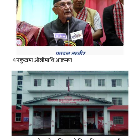
धनकुटामा ओलीमाथि आक्रमण