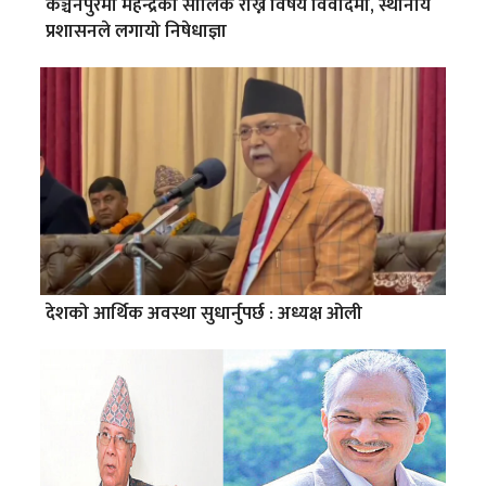
कञ्चनपुरमा महेन्द्रको सालिक राख्ने विषय विवादमा, स्थानीय
प्रशासनले लगायो निषेधाज्ञा
देशको आर्थिक अवस्था सुधार्नुपर्छ : अध्यक्ष ओली