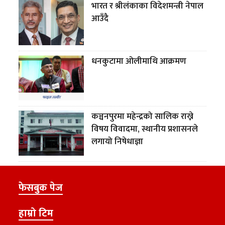
भारत र श्रीलंकाका विदेशमन्त्री नेपाल
आउँदै
धनकुटामा ओलीमाथि आक्रमण
कञ्चनपुरमा महेन्द्रको सालिक राख्ने
विषय विवादमा, स्थानीय प्रशासनले
लगायो निषेधाज्ञा
फेसबुक पेज
हाम्रो टिम