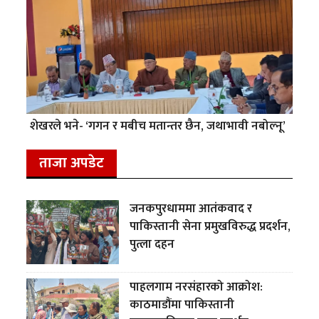
शेखरले भने- ‘गगन र मबीच मतान्तर छैन, जथाभावी नबोल्नू’
ताजा अपडेट
जनकपुरधाममा आतंकवाद र
पाकिस्तानी सेना प्रमुखविरुद्ध प्रदर्शन,
पुत्ला दहन
पाहलगाम नरसंहारको आक्रोश:
काठमाडौंमा पाकिस्तानी