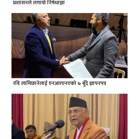
प्रशासनले लगायो निषेधाज्ञा
रवि लामिछानेलाई एनआरएनएको ७ बुँदे ज्ञापनपत्र