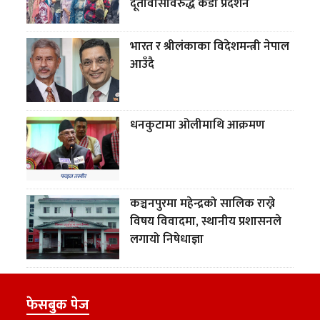
दूतावासविरुद्ध कडा प्रदर्शन
भारत र श्रीलंकाका विदेशमन्त्री नेपाल
आउँदै
धनकुटामा ओलीमाथि आक्रमण
कञ्चनपुरमा महेन्द्रको सालिक राख्ने
विषय विवादमा, स्थानीय प्रशासनले
लगायो निषेधाज्ञा
फेसबुक पेज