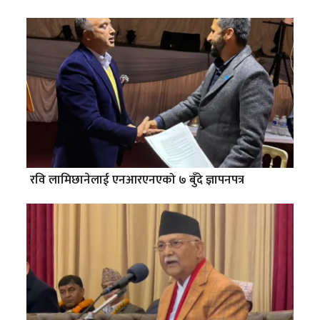
रवि लामिछानेलाई एनआरएनएको ७ बुँदे ज्ञापनपत्र