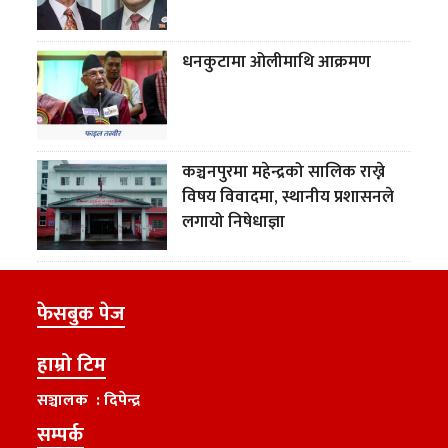
धनकुटामा ओलीमाथि आक्रमण
कञ्चनपुरमा महेन्द्रको सालिक राख्ने
विषय विवादमा, स्थानीय प्रशासनले
लगायो निषेधाज्ञा
फेसबुक पेज
हाम्रो टिम
सञ्चालक : दिपेन्द्र
सम्पर्क