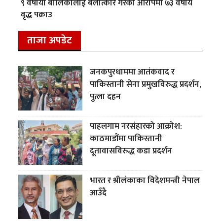
९ वर्षीया बालिकालाई बलात्कार गरेको आरोपमा ७३ वर्षीय
वृद्ध पक्राउ
ताजा अपडेट
जनकपुरधाममा आतंकवाद र
पाकिस्तानी सेना प्रमुखविरुद्ध प्रदर्शन,
पुत्ला दहन
पाहलगाम नरसंहारको आक्रोश:
काठमाडौंमा पाकिस्तानी
दूतावासविरुद्ध कडा प्रदर्शन
भारत र श्रीलंकाका विदेशमन्त्री नेपाल
आउँदै