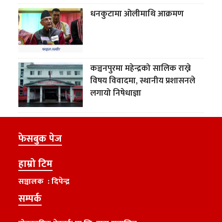
धनकुटामा ओलीमाथि आक्रमण
कञ्चनपुरमा महेन्द्रको सालिक राख्ने
विषय विवादमा, स्थानीय प्रशासनले
लगायो निषेधाज्ञा
फेसबुक पेज
हाम्रो टिम
सञ्चालक : दिपेन्द्र
सम्पर्क