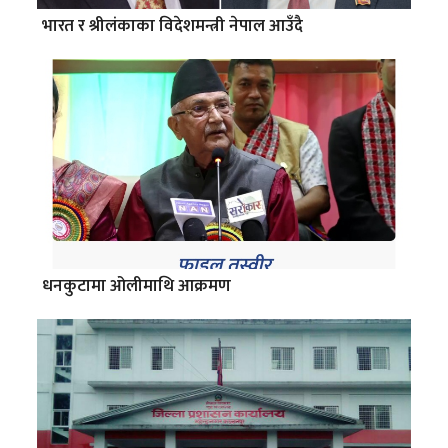
भारत र श्रीलंकाका विदेशमन्त्री नेपाल आउँदै
धनकुटामा ओलीमाथि आक्रमण