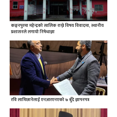
कञ्चनपुरमा महेन्द्रको सालिक राख्ने विषय विवादमा, स्थानीय
प्रशासनले लगायो निषेधाज्ञा
रवि लामिछानेलाई एनआरएनएको ७ बुँदे ज्ञापनपत्र