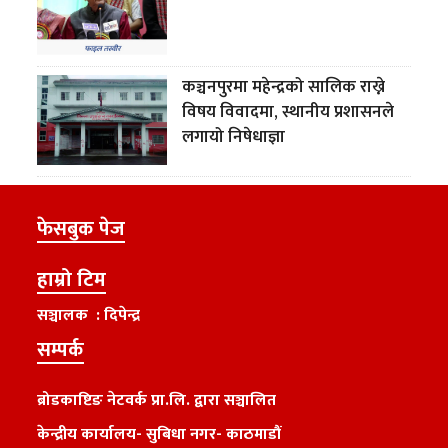
कञ्चनपुरमा महेन्द्रको सालिक राख्ने
विषय विवादमा, स्थानीय प्रशासनले
लगायो निषेधाज्ञा
फेसबुक पेज
हाम्रो टिम
सञ्चालक : दिपेन्द्र
सम्पर्क
ब्रोडकाष्टिङ नेटवर्क प्रा.लि. द्वारा सञ्चालित
केन्द्रीय कार्यालय
-
सुबिधा नगर- काठमाडौं