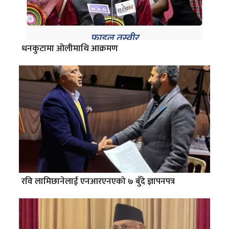
धनकुटामा ओलीमाथि आक्रमण
रवि लामिछानेलाई एनआरएनएको ७ बुँदे ज्ञापनपत्र