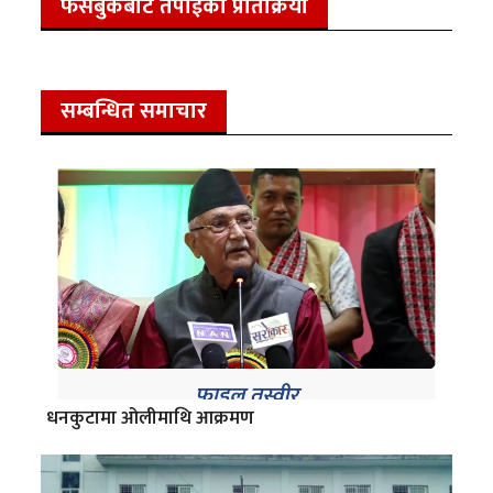
फेसबुकबाट तपाईको प्रतिक्रिया
सम्बन्धित समाचार
धनकुटामा ओलीमाथि आक्रमण