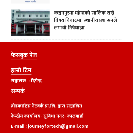
कञ्चनपुरमा महेन्द्रको सालिक राख्ने
विषय विवादमा, स्थानीय प्रशासनले
लगायो निषेधाज्ञा
फेसबुक पेज
हाम्रो टिम
सञ्चालक : दिपेन्द्र
सम्पर्क
ब्रोडकाष्टिङ नेटवर्क प्रा.लि. द्वारा सञ्चालित
केन्द्रीय कार्यालय
-
सुबिधा नगर- काठमाडौं
E-mail :
journeyfortech@gmail.com