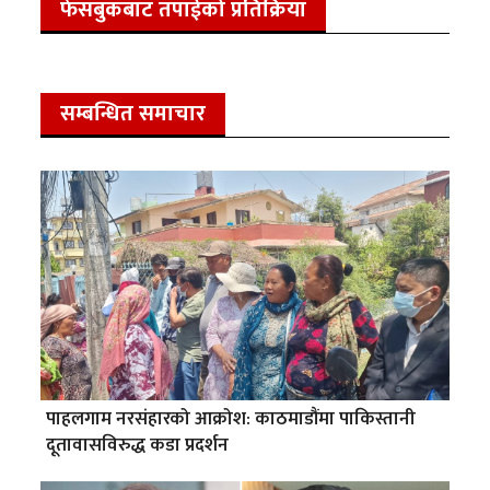
फेसबुकबाट तपाईको प्रतिक्रिया
सम्बन्धित समाचार
पाहलगाम नरसंहारको आक्रोश: काठमाडौंमा पाकिस्तानी
दूतावासविरुद्ध कडा प्रदर्शन