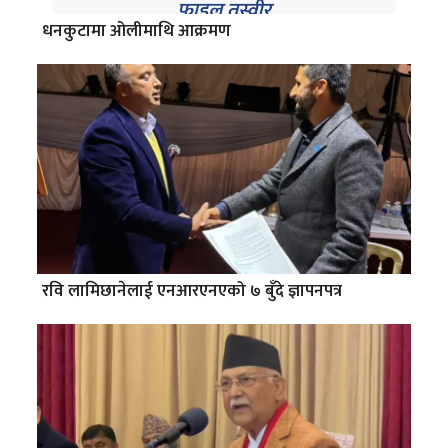
धनकुटामा ओलीमाथि आक्रमण
रवि लामिछानेलाई एनआरएनएको ७ बुँदे ज्ञापनपत्र