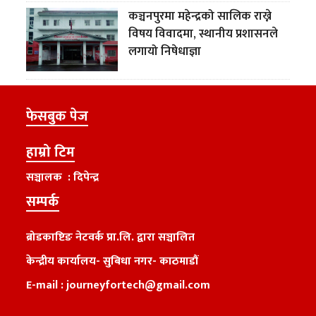
कञ्चनपुरमा महेन्द्रको सालिक राख्ने
विषय विवादमा, स्थानीय प्रशासनले
लगायो निषेधाज्ञा
फेसबुक पेज
हाम्रो टिम
सञ्चालक : दिपेन्द्र
सम्पर्क
ब्रोडकाष्टिङ नेटवर्क प्रा.लि. द्वारा सञ्चालित
केन्द्रीय कार्यालय
-
सुबिधा नगर- काठमाडौं
E-mail :
journeyfortech@gmail.com