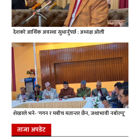
देशको आर्थिक अवस्था सुधार्नुपर्छ : अध्यक्ष ओली
शेखरले भने- ‘गगन र मबीच मतान्तर छैन, जथाभावी नबोल्नू’
ताजा अपडेट