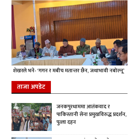
शेखरले भने- ‘गगन र मबीच मतान्तर छैन, जथाभावी नबोल्नू’
ताजा अपडेट
जनकपुरधाममा आतंकवाद र
पाकिस्तानी सेना प्रमुखविरुद्ध प्रदर्शन,
पुत्ला दहन