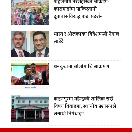
पाहलगाम नरसंहारको आक्रोश:
काठमाडौंमा पाकिस्तानी
दूतावासविरुद्ध कडा प्रदर्शन
भारत र श्रीलंकाका विदेशमन्त्री नेपाल
आउँदै
धनकुटामा ओलीमाथि आक्रमण
कञ्चनपुरमा महेन्द्रको सालिक राख्ने
विषय विवादमा, स्थानीय प्रशासनले
लगायो निषेधाज्ञा