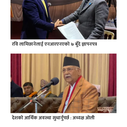
रवि लामिछानेलाई एनआरएनएको ७ बुँदे ज्ञापनपत्र
देशको आर्थिक अवस्था सुधार्नुपर्छ : अध्यक्ष ओली