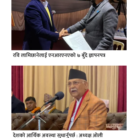
रवि लामिछानेलाई एनआरएनएको ७ बुँदे ज्ञापनपत्र
देशको आर्थिक अवस्था सुधार्नुपर्छ : अध्यक्ष ओली