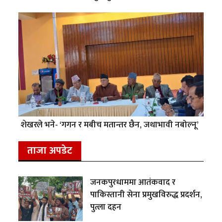
शेखरले भने- ‘गगन र मबीच मतान्तर छैन, जथाभावी नबोल्नू’
ताजा अपडेट
जनकपुरधाममा आतंकवाद र
पाकिस्तानी सेना प्रमुखविरुद्ध प्रदर्शन,
पुत्ला दहन