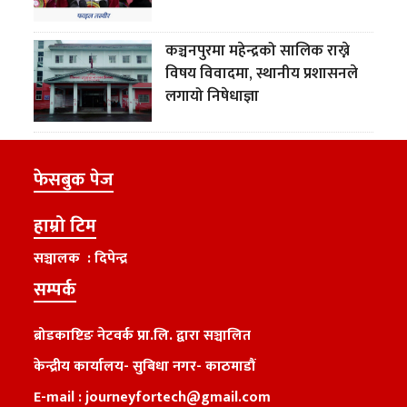
कञ्चनपुरमा महेन्द्रको सालिक राख्ने
विषय विवादमा, स्थानीय प्रशासनले
लगायो निषेधाज्ञा
फेसबुक पेज
हाम्रो टिम
सञ्चालक : दिपेन्द्र
सम्पर्क
ब्रोडकाष्टिङ नेटवर्क प्रा.लि. द्वारा सञ्चालित
केन्द्रीय कार्यालय
-
सुबिधा नगर- काठमाडौं
E-mail :
journeyfortech@gmail.com