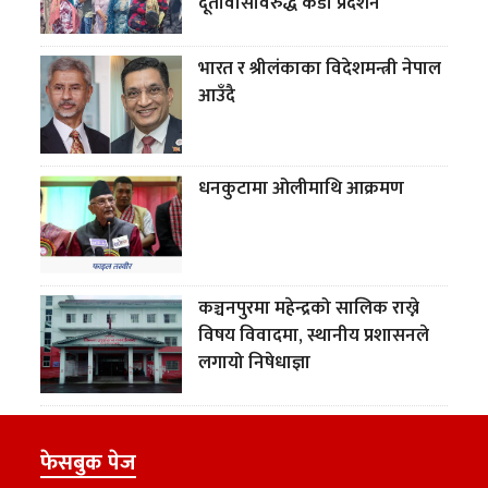
दूतावासविरुद्ध कडा प्रदर्शन
भारत र श्रीलंकाका विदेशमन्त्री नेपाल
आउँदै
धनकुटामा ओलीमाथि आक्रमण
कञ्चनपुरमा महेन्द्रको सालिक राख्ने
विषय विवादमा, स्थानीय प्रशासनले
लगायो निषेधाज्ञा
फेसबुक पेज